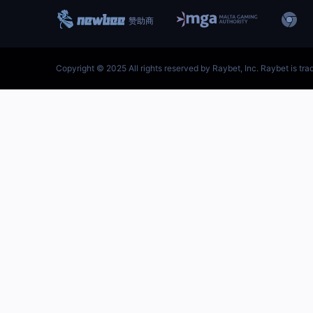
跳
至
内
容