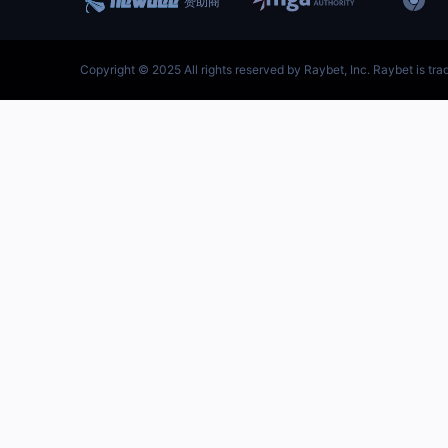
跳
至
内
容